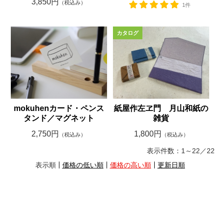
3,850円
（税込み）
1件
mokuhenカード・ペンス
紙屋作左ヱ門 月山和紙の
タンド／マグネット
雑貨
2,750円
1,800円
（税込み）
（税込み）
表示件数：
1～22
／
22
表示順
価格の低い順
価格の高い順
更新日順