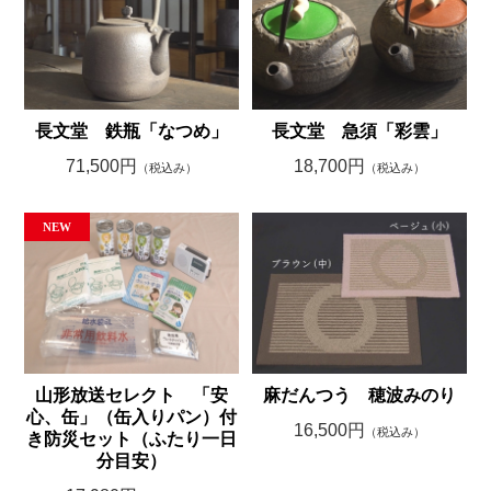
長文堂 鉄瓶「なつめ」
長文堂 急須「彩雲」
71,500円
18,700円
（税込み）
（税込み）
山形放送セレクト 「安
麻だんつう 穂波みのり
心、缶」（缶入りパン）付
16,500円
（税込み）
き防災セット（ふたり一日
分目安）