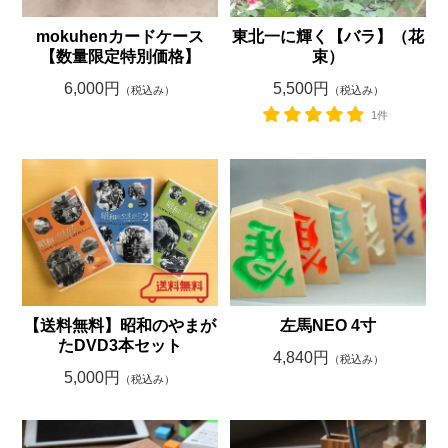
mokuhenカードケース
東北一に輝く【バラ】（花
【数量限定特別価格】
束）
6,000円
5,500円
（税込み）
（税込み）
1件
【送料無料】昭和のやまが
左馬NEO 4寸
たDVD3本セット
4,840円
（税込み）
5,000円
（税込み）