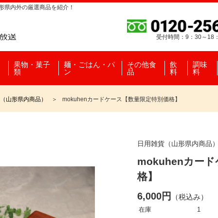
山形県内外の厳選商品を紹介！
受付時間：9：30～18
果物・菓子
麺・ごはん・パ
その他食
飲
調味
類
ン
品
料
料
（山形県内商品）
mokuhenカードケース【数量限定特別価格】
日用雑貨（山形県内商品
mokuhenカ
格】
6,000円
（税込み）
在庫
1