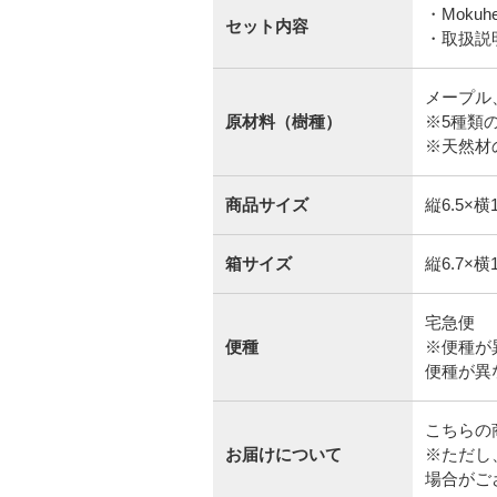
・Moku
セット内容
・取扱説
メープル
原材料（樹種）
※5種類
※天然材
商品サイズ
縦6.5×横
箱サイズ
縦6.7×横
宅急便
便種
※便種が
便種が異
こちらの
お届けについて
※ただし
場合がご