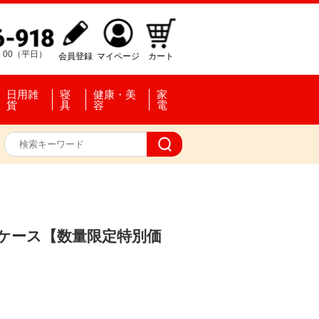
：00（平日）
会員登録
マイページ
カート
日用雑
寝
健康・美
家
貨
具
容
電
）
ードケース【数量限定特別価