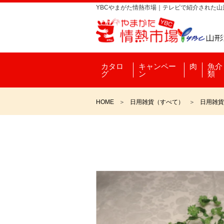
YBCやまがた情熱市場｜テレビで紹介された
カタロ
キャンペー
肉
魚介
グ
ン
類
HOME
日用雑貨（すべて）
日用雑貨