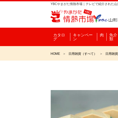
YBCやまがた情熱市場｜テレビで紹介された
カタロ
キャンペー
肉
魚介
グ
ン
類
HOME
日用雑貨（すべて）
日用雑貨