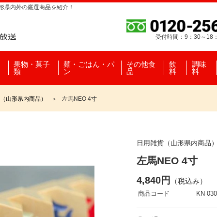
山形県内外の厳選商品を紹介！
受付時間：9：30～18
果物・菓子
麺・ごはん・パ
その他食
飲
調味
類
ン
品
料
料
（山形県内商品）
左馬NEO 4寸
日用雑貨（山形県内商品
左馬NEO 4寸
4,840円
（税込み）
商品コード
KN-030