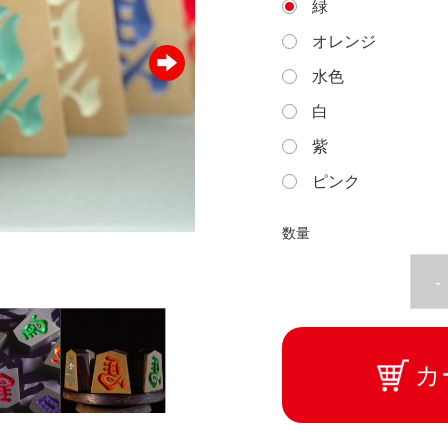
緑
オレンジ
水色
白
紫
ピンク
数量
-
カ