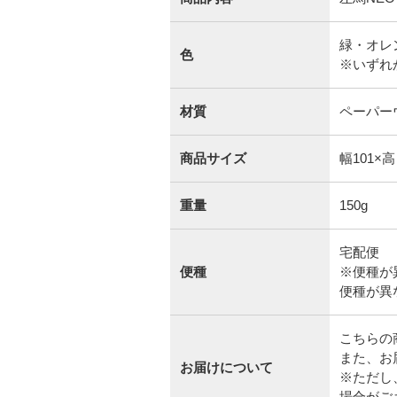
緑・オレ
色
※いずれ
材質
ペーパー
商品サイズ
幅101×高
重量
150g
宅配便
便種
※便種が
便種が異
こちらの
また、お
お届けについて
※ただし
場合がご