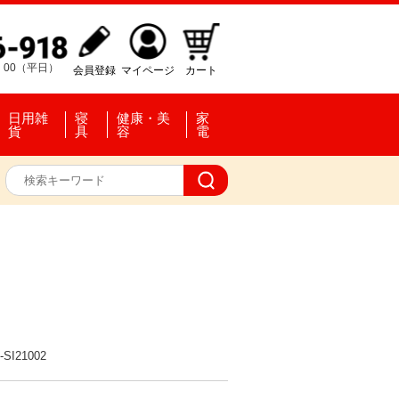
：00（平日）
会員登録
マイページ
カート
日用雑
寝
健康・美
家
貨
具
容
電
）
-SI21002