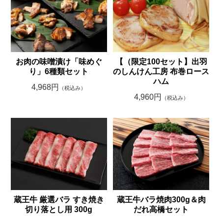
お肉の味噌漬け「味めぐ
【（限定100セット】出羽
り」6種類セット
のしんけん工房 布巻ロース
ハム
4,968円
（税込み）
4,960円
（税込み）
蔵王牛 厳選バラ すき焼き
蔵王牛バラ焼肉300g＆肉
切り落とし用 300g
だれ高橋セット