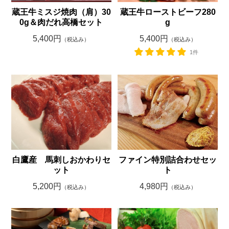
蔵王牛ミスジ焼肉（肩）30
蔵王牛ローストビーフ280
0g＆肉だれ高橋セット
g
5,400円
5,400円
（税込み）
（税込み）
1件
ファイン特別詰合わせセッ
白鷹産 馬刺しおかわりセ
ト
ット
4,980円
5,200円
（税込み）
（税込み）