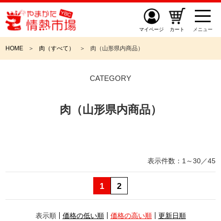
マイページ
カート
メニュー
HOME
肉（すべて）
肉（山形県内商品）
CATEGORY
肉（山形県内商品）
表示件数：
1～30
／
45
1
2
E
表示順
価格の低い順
価格の高い順
更新日順
X