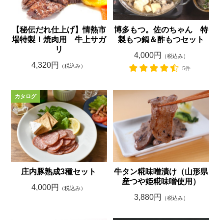
【秘伝だれ仕上げ】情熱市
博多もつ。佐のちゃん 特
場特製！焼肉用 牛上サガ
製もつ鍋＆酢もつセット
リ
4,000円
（税込み）
4,320円
（税込み）
5件
庄内豚熟成3種セット
牛タン糀味噌漬け（山形県
産つや姫糀味噌使用）
4,000円
（税込み）
3,880円
（税込み）