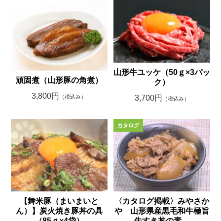
山形牛ユッケ（50ｇ×3パッ
頑固煮（山形豚の角煮）
ク）
3,800円
3,700円
（税込み）
（税込み）
【舞米豚（まいまいと
〈カタログ掲載〉みやさか
ん）】炭火焼き豚丼の具
や 山形県産黒毛和牛極旨
（85ｇ×4袋）
牛すき丼の素