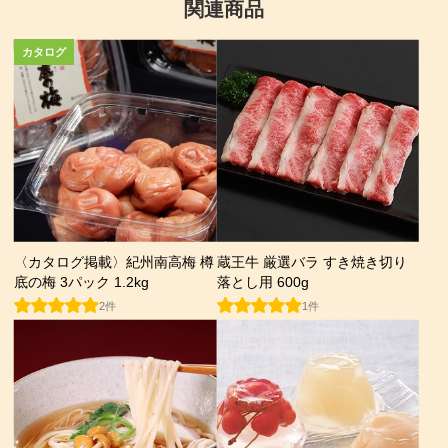
関連商品
〈カタログ掲載〉紀州南高梅 樽
蔵王牛 厳選バラ すき焼き切り
底の梅 3パック 1.2kg
落とし用 600g
2件
1件