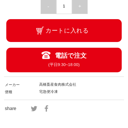
-
+
カートに入れる
電話で注文
(平日9:30~18:00)
高橋畜産食肉株式会社
メーカー
宅急便冷凍
便種
share