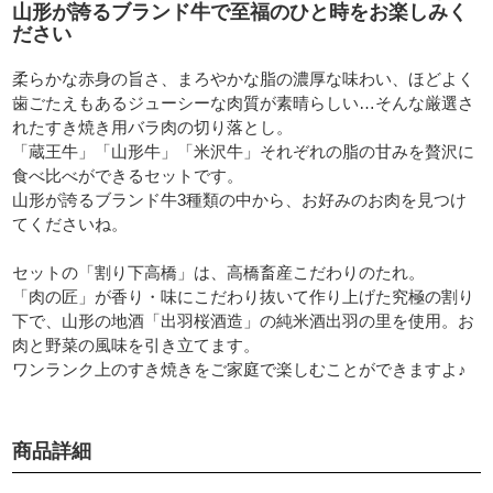
山形が誇るブランド牛で至福のひと時をお楽しみく
ださい
柔らかな赤身の旨さ、まろやかな脂の濃厚な味わい、ほどよく
歯ごたえもあるジューシーな肉質が素晴らしい…そんな厳選さ
れたすき焼き用バラ肉の切り落とし。
「蔵王牛」「山形牛」「米沢牛」それぞれの脂の甘みを贅沢に
食べ比べができるセットです。
山形が誇るブランド牛3種類の中から、お好みのお肉を見つけ
てくださいね。
セットの「割り下高橋」は、高橋畜産こだわりのたれ。
「肉の匠」が香り・味にこだわり抜いて作り上げた究極の割り
下で、山形の地酒「出羽桜酒造」の純米酒出羽の里を使用。お
肉と野菜の風味を引き立てます。
ワンランク上のすき焼きをご家庭で楽しむことができますよ♪
商品詳細