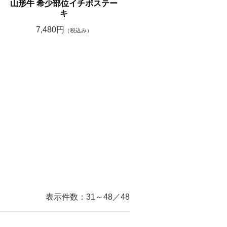
山形牛 希少部位イチボステー
キ
7,480円
（税込み）
表示件数：
31～48
／
48