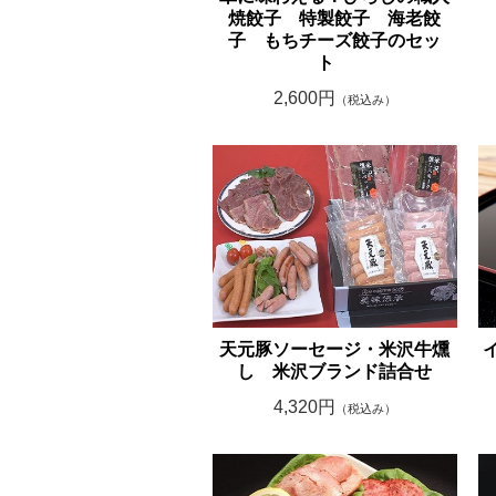
焼餃子 特製餃子 海老餃
子 もちチーズ餃子のセッ
ト
2,600円
（税込み）
天元豚ソーセージ・米沢牛燻
し 米沢ブランド詰合せ
4,320円
（税込み）