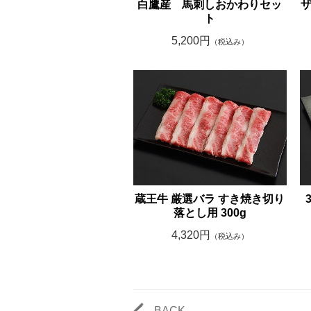
白鷹産 馬刺しおかわりセッ
ザ
ト
5,200円
（税込み）
蔵王牛 厳選バラ すき焼き切り
落とし用 300g
4,320円
（税込み）
BACK