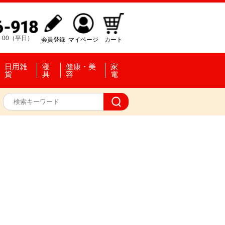
：00（平日）
会員登録
マイページ
カート
日用雑
寝
健康・美
家
貨
具
容
電