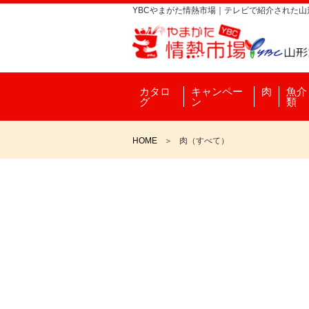
YBCやまがた情熱市場｜テレビで紹介された
カタロ
キャンペー
肉
魚介
グ
ン
類
HOME
肉（すべて）