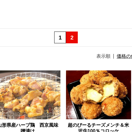
1
2
表示順
価格の
山形県産ハーブ鶏 西京風味
超のびーるチーズメンチ＆米
噌漬け
沢牛100％コロッケ