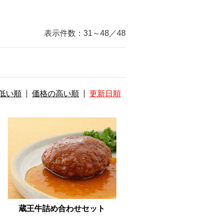
表示件数：
31～48
／
48
低い順
価格の高い順
更新日順
蔵王牛詰め合わせセット