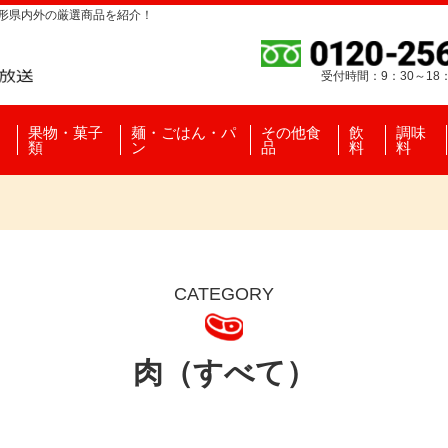
山形県内外の厳選商品を紹介！
受付時間：9：30～18
果物・菓子
麺・ごはん・パ
その他食
飲
調味
類
ン
品
料
料
CATEGORY
肉（すべて）