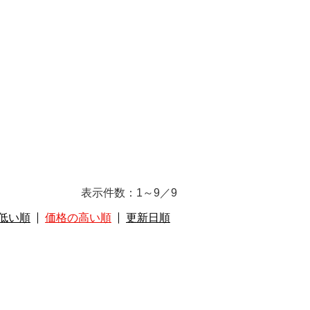
表示件数：
1～9
／
9
低い順
価格の高い順
更新日順