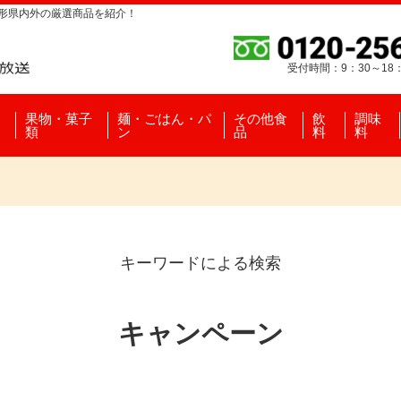
山形県内外の厳選商品を紹介！
受付時間：9：30～18
果物・菓子
麺・ごはん・パ
その他食
飲
調味
類
ン
品
料
料
キーワードによる検索
キャンペーン