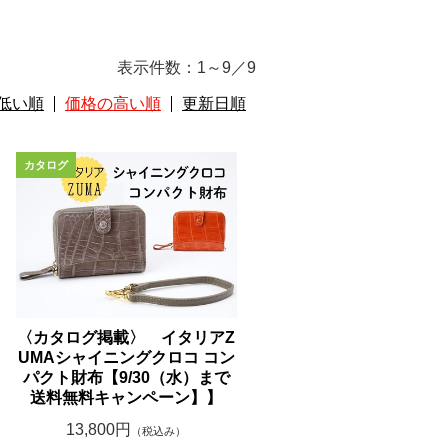
表示件数：
1～9
／
9
低い順
価格の高い順
更新日順
〈カタログ掲載〉 イタリアZ
UMAシャイニングクロコ コン
パクト財布【9/30（水）まで
送料無料キャンペーン】】
13,800円
（税込み）