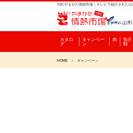
YBCやまがた情熱市場｜テレビで紹介された
カタロ
キャンペー
肉
魚介
グ
ン
類
HOME
キャンペーン