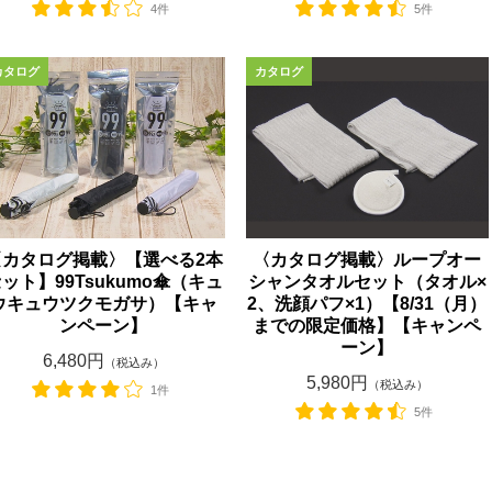
4件
5件
〈カタログ掲載〉【選べる2本
〈カタログ掲載〉ループオー
ット】99Tsukumo傘（キュ
シャンタオルセット（タオル×
ウキュウツクモガサ）【キャ
2、洗顔パフ×1）【8/31（月）
ンペーン】
までの限定価格】【キャンペ
ーン】
6,480円
（税込み）
5,980円
（税込み）
1件
5件