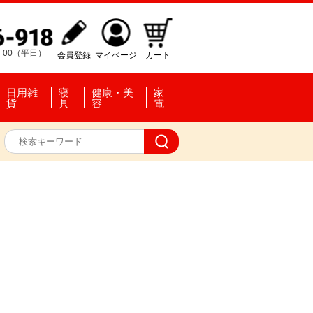
：00（平日）
会員登録
マイページ
カート
日用雑
寝
健康・美
家
貨
具
容
電