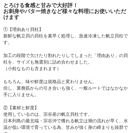
とろける食感と甘みで大好評！
お刺身やバター焼きなど様々な料理にお使いいただ
けます
①【理由あり貝柱】
新鮮な帆立貝の貝柱を素早く処理し、急速冷凍した帆立貝柱で
す。
加工の段階で欠けたり割れたりしてしまった「理由あり」の貝
柱を、サイズも無選別に詰め合わせました。
（小粒なものも含まれます）
もちろん、味や鮮度は規格品と変わりません。
但し、業務筋からの引き合いも強く、一般ルートではなかなか
手に入りません。
②【素材と鮮度】
使用しているのは、宗谷産の帆立貝柱です。
日本列島の最北端・宗谷沖で獲れる帆立は潮の流れが早く、水
温が低い環境で育っている為、甘みが強く身の締まりも抜群で