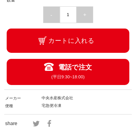
-
+
カートに入れる
電話で注文
(平日9:30~18:00)
中央水産株式会社
メーカー
宅急便冷凍
便種
share