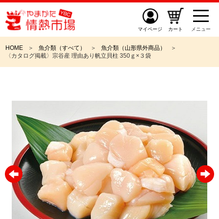
マイページ
カート
メニュー
HOME
魚介類（すべて）
魚介類（山形県外商品）
〈カタログ掲載〉宗谷産 理由あり帆立貝柱 350ｇ×３袋