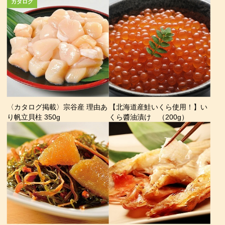
〈カタログ掲載〉宗谷産 理由あ
【北海道産鮭いくら使用！】い
り帆立貝柱 350g
くら醬油漬け （200g）