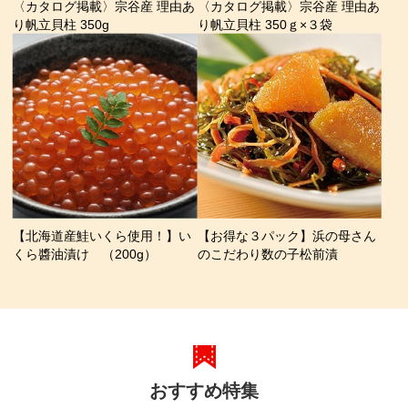
〈カタログ掲載〉宗谷産 理由あ
〈カタログ掲載〉宗谷産 理由あ
り帆立貝柱 350g
り帆立貝柱 350ｇ×３袋
【北海道産鮭いくら使用！】い
【お得な３パック】浜の母さん
くら醬油漬け （200g）
のこだわり数の子松前漬
おすすめ特集