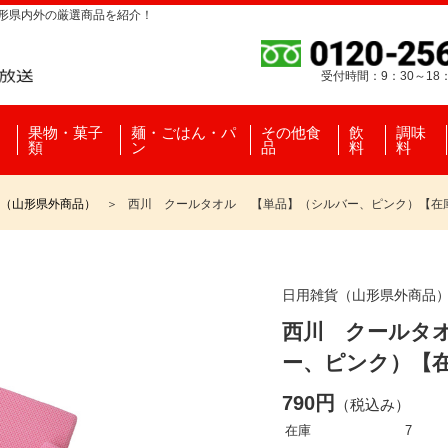
山形県内外の厳選商品を紹介！
受付時間：9：30～18
果物・菓子
麺・ごはん・パ
その他食
飲
調味
類
ン
品
料
料
（山形県外商品）
西川 クールタオル 【単品】（シルバー、ピンク）【在
日用雑貨（山形県外商品
西川 クールタ
ー、ピンク）【
790円
（税込み）
在庫
7