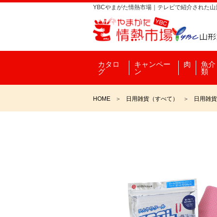
YBCやまがた情熱市場｜テレビで紹介された
カタロ
キャンペー
肉
魚介
グ
ン
類
HOME
日用雑貨（すべて）
日用雑貨