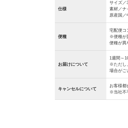
サイズ／3
仕様
素材／ナ
宅配便コ
便種
※便種が
便種が異
1週間～
お届けについて
※ただし
場合がご
お客様都
キャンセルについて
※当社不