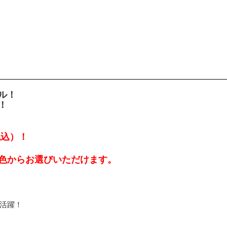
ル！
！
税込）！
活躍！