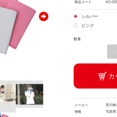
商品コード
KG-025
シルバー
ピンク
数量
-
カ
西川株
メーカー
宅急便
便種