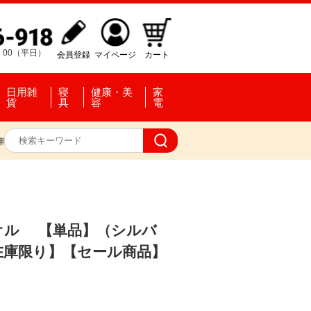
：00（平日）
会員登録
マイページ
カート
日用雑
寝
健康・美
家
貨
具
容
電
庫限り】【セール商品】
）
オル 【単品】（シルバ
在庫限り】【セール商品】