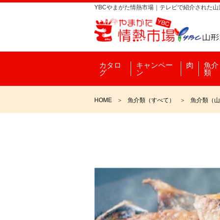
YBCやまがた情熱市場｜テレビで紹介された
カタロ
キャンペー
肉
魚介
グ
ン
類
HOME
魚介類（すべて）
魚介類（山