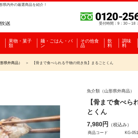
山形県内外の厳選商品を紹介！
受付時間：9：30～18
果物・菓子
麺・ごはん・パ
その他食
飲
調味
類
ン
品
料
料
形県外商品）
【骨まで食べられる干物の焼き魚】まるごとくん
魚介類（山形県外商品）
【骨まで食べら
とくん
7,980円
（税込み）
商品コード
KG-051