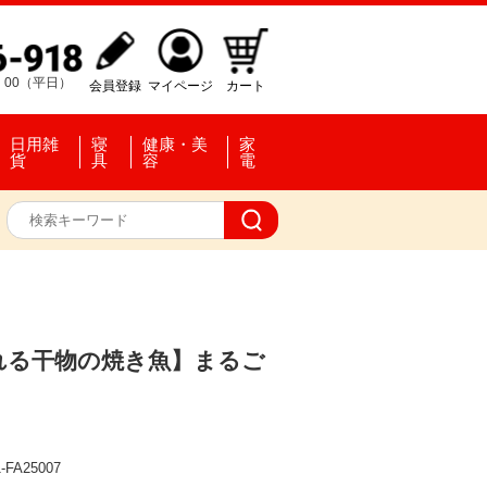
：00（平日）
会員登録
マイページ
カート
日用雑
寝
健康・美
家
貨
具
容
電
れる干物の焼き魚】まるご
-FA25007