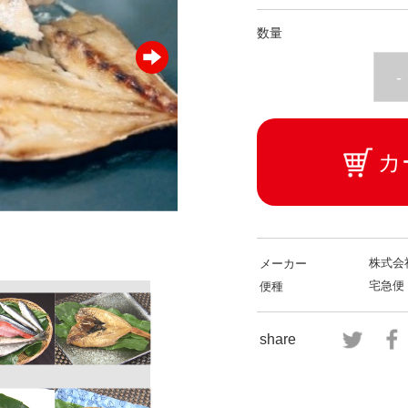
数量
-
カ
株式会
メーカー
宅急便
便種
share