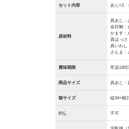
セット内容
あじ×2、
真あじ：
金目鯛：
かます：
原材料
真ほっけ
真いわし
賞味期限
常温18
商品サイズ
真あじ・真
箱サイズ
縦34×横2
のし
不可
宅配便（