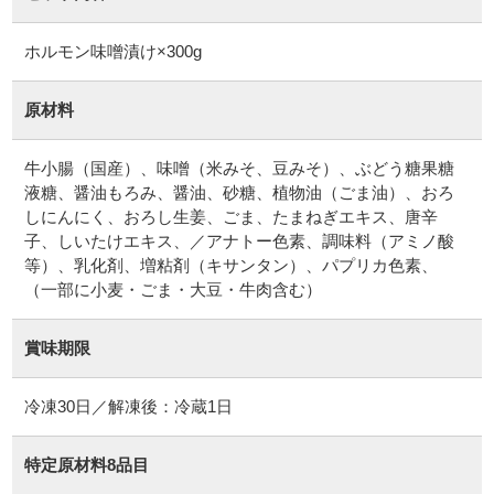
ホルモン味噌漬け×300g
原材料
牛小腸（国産）、味噌（米みそ、豆みそ）、ぶどう糖果糖
液糖、醤油もろみ、醤油、砂糖、植物油（ごま油）、おろ
しにんにく、おろし生姜、ごま、たまねぎエキス、唐辛
子、しいたけエキス、／アナトー色素、調味料（アミノ酸
等）、乳化剤、増粘剤（キサンタン）、パプリカ色素、
（一部に小麦・ごま・大豆・牛肉含む）
賞味期限
冷凍30日／解凍後：冷蔵1日
特定原材料8品目