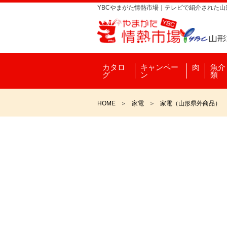
YBCやまがた情熱市場｜テレビで紹介された
カタロ
キャンペー
肉
魚介
グ
ン
類
HOME
家電
家電（山形県外商品）