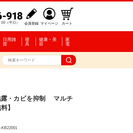
：00（平日）
会員登録
マイページ
カート
日用雑
寝
健康・美
家
貨
具
容
電
結露・カビを抑制 マルチ
無料】
-KB22001