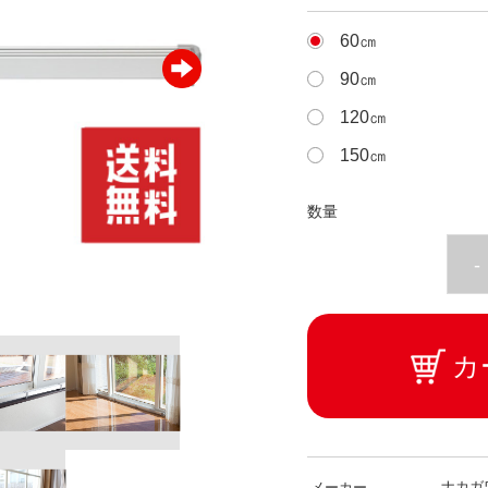
60㎝
90㎝
120㎝
150㎝
数量
-
カ
ナカガ
メーカー