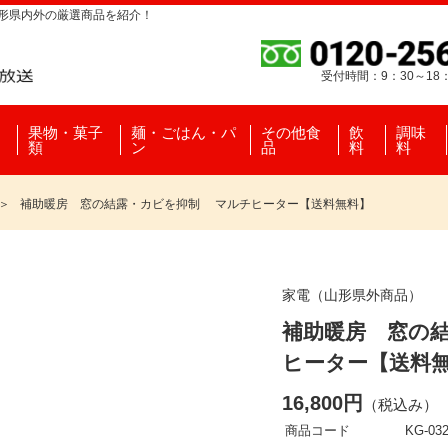
山形県内外の厳選商品を紹介！
受付時間：9：30～18
果物・菓子
麺・ごはん・パ
その他食
飲
調味
類
ン
品
料
料
補助暖房 窓の結露・カビを抑制 マルチヒーター【送料無料】
家電（山形県外商品）
補助暖房 窓の
ヒーター【送料
16,800円
（税込み）
商品コード
KG-032