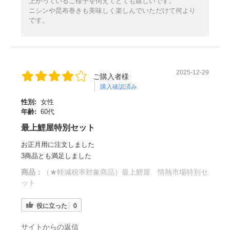
上がっているご様子を伺えてとても嬉しいです。
ニシンや昆布巻きも美味しく楽しんでいただけて何より
です。
2025-12-29
ご購入者様
購入確認済み
性別:
女性
年齢:
60代
最上鯉屋特別セット
お正月用に注文しました
3商品とも満足しました
商品：
（★軽減税率対象商品）最上鯉屋 情熱市場特別セ
ット
役に立った
0
サイトからの返信