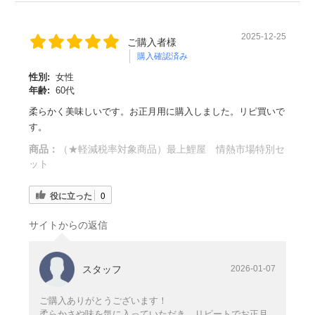
2025-12-25
ご購入者様
購入確認済み
性別:
女性
年齢:
60代
柔らかく美味しいです。お正月用に購入しました。リピ買いで
す。
商品：
（★軽減税率対象商品）最上鯉屋 情熱市場特別セ
ット
役に立った
0
サイトからの返信
スタッフ
2026-01-07
ご購入ありがとうございます！
柔らかさや味を気に入っていただき、リピートでお正月