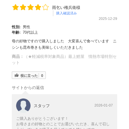
雨乞い権兵衛様
購入確認済み
2025-12-29
性別:
男性
年齢:
70代以上
母の好物ですので購入しました 大変喜んで食べています ニ
シンも昆布巻きも美味しくいただきました
商品：
（★軽減税率対象商品）最上鯉屋 情熱市場特別セ
ット
役に立った
0
サイトからの返信
スタッフ
2026-01-07
ご購入ありがとうございます！
お母さまの好物とのことでお選びいただき、喜んで召し