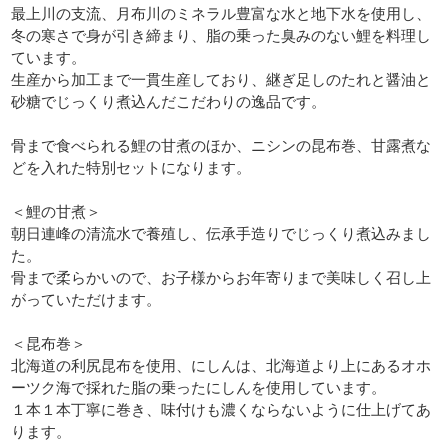
最上川の支流、月布川のミネラル豊富な水と地下水を使用し、
冬の寒さで身が引き締まり、脂の乗った臭みのない鯉を料理し
ています。
生産から加工まで一貫生産しており、継ぎ足しのたれと醤油と
砂糖でじっくり煮込んだこだわりの逸品です。
骨まで食べられる鯉の甘煮のほか、ニシンの昆布巻、甘露煮な
どを入れた特別セットになります。
＜鯉の甘煮＞
朝日連峰の清流水で養殖し、伝承手造りでじっくり煮込みまし
た。
骨まで柔らかいので、お子様からお年寄りまで美味しく召し上
がっていただけます。
＜昆布巻＞
北海道の利尻昆布を使用、にしんは、北海道より上にあるオホ
ーツク海で採れた脂の乗ったにしんを使用しています。
１本１本丁寧に巻き、味付けも濃くならないように仕上げてあ
ります。