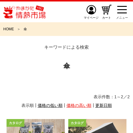
マイページ
カート
メニュー
HOME
傘
キーワードによる検索
傘
表示件数：
1～2
／
2
表示順
価格の低い順
価格の高い順
更新日順