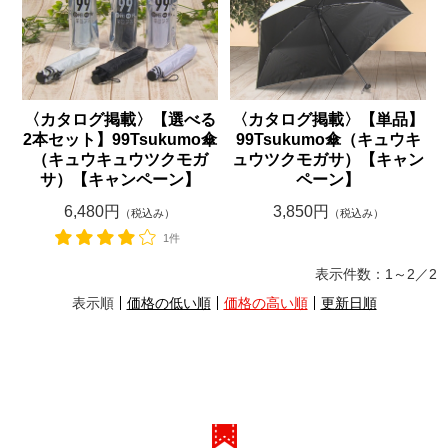
〈カタログ掲載〉【選べる
〈カタログ掲載〉【単品】
2本セット】99Tsukumo傘
99Tsukumo傘（キュウキ
（キュウキュウツクモガ
ュウツクモガサ）【キャン
サ）【キャンペーン】
ペーン】
6,480円
3,850円
（税込み）
（税込み）
1件
表示件数：
1～2
／
2
表示順
価格の低い順
価格の高い順
更新日順