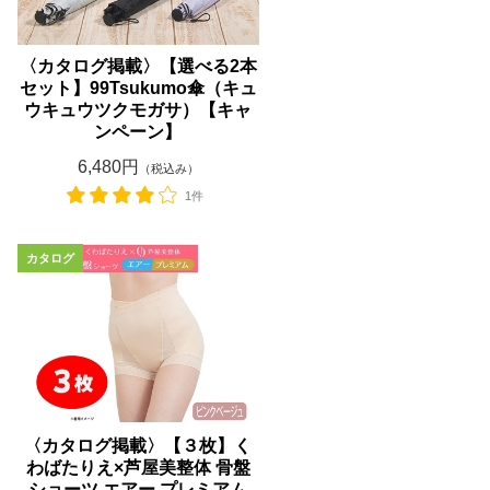
〈カタログ掲載〉【選べる2本
セット】99Tsukumo傘（キュ
ウキュウツクモガサ）【キャ
ンペーン】
6,480円
（税込み）
1件
〈カタログ掲載〉【３枚】く
わばたりえ×芦屋美整体 骨盤
ショーツ エアー プレミアム