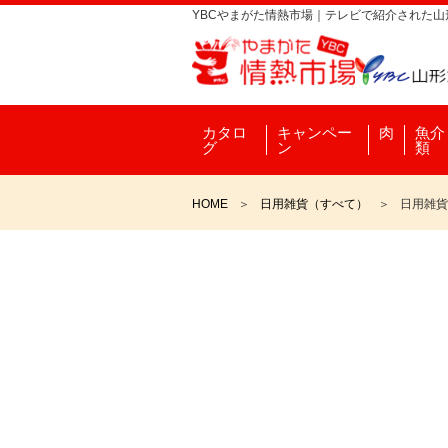
YBCやまがた情熱市場｜テレビで紹介された
カタロ
キャンペー
肉
魚介
グ
ン
類
HOME
日用雑貨（すべて）
日用雑貨