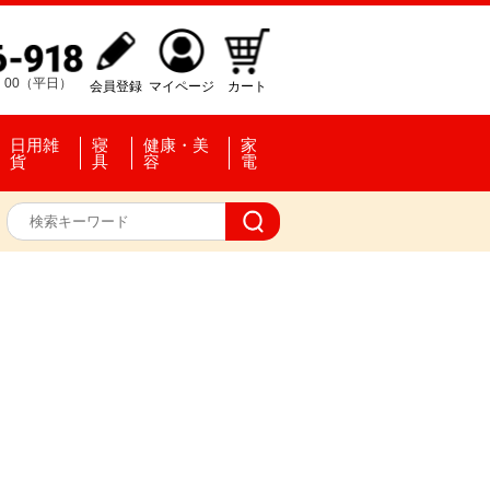
：00（平日）
会員登録
マイページ
カート
日用雑
寝
健康・美
家
貨
具
容
電