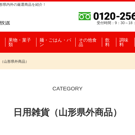
山形県内外の厳選商品を紹介！
受付時間：9：30～18
果物・菓子
麺・ごはん・パ
その他食
飲
調味
類
ン
品
料
料
（山形県外商品）
CATEGORY
日用雑貨（山形県外商品）