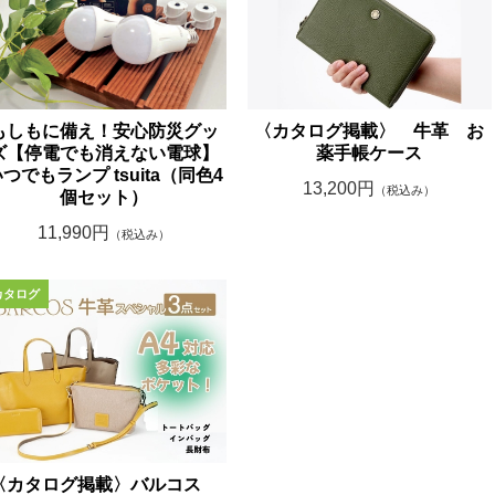
もしもに備え！安心防災グッ
〈カタログ掲載〉 牛革 お
ズ【停電でも消えない電球】
薬手帳ケース
つでもランプ tsuita（同色4
13,200円
（税込み）
個セット）
11,990円
（税込み）
〈カタログ掲載〉バルコス