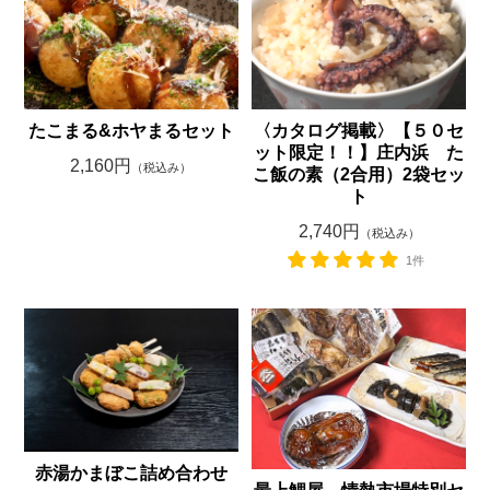
たこまる&ホヤまるセット
〈カタログ掲載〉【５０セ
ット限定！！】庄内浜 た
2,160円
（税込み）
こ飯の素（2合用）2袋セッ
ト
2,740円
（税込み）
1件
赤湯かまぼこ詰め合わせ