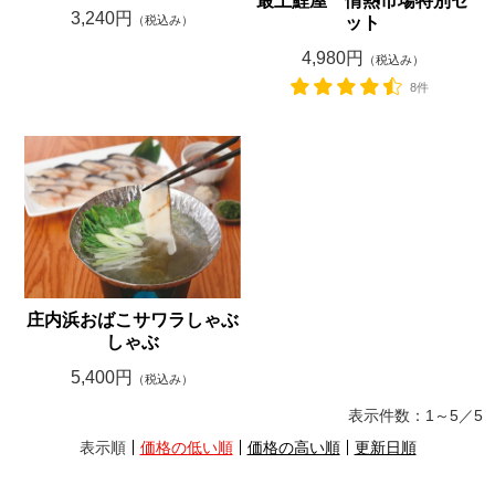
最上鯉屋 情熱市場特別セ
3,240円
（税込み）
ット
4,980円
（税込み）
8件
庄内浜おばこサワラしゃぶ
しゃぶ
5,400円
（税込み）
表示件数：
1～5
／
5
表示順
価格の低い順
価格の高い順
更新日順